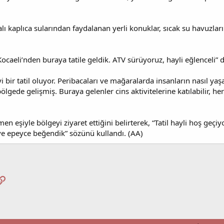
falı kaplıca sularından faydalanan yerli konuklar, sıcak su havuzları
ocaeli’nden buraya tatile geldik. ATV sürüyoruz, hayli eğlenceli” d
i bir tatil oluyor. Peribacaları ve mağaralarda insanların nasıl yaş
ölgede gelişmiş. Buraya gelenler cins aktivitelerine katılabilir, h
n eşiyle bölgeyi ziyaret ettiğini belirterek, “Tatil hayli hoş geçiyo
 ve epeyce beğendik” sözünü kullandı. (AA)
pp
osta
Link