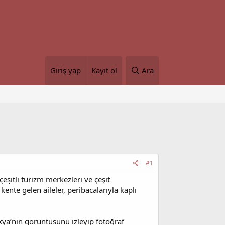
Giriş yap
Kayıt ol
Ara
#1
çeşitli turizm merkezleri ve çeşit
kente gelen aileler, peribacalarıyla kaplı
kya’nın görüntüsünü izleyip fotoğraf