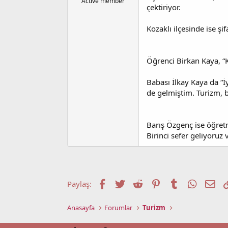
l
t
Active member
çektiriyor.
a
a
t
r
a
i
Kozaklı ilçesinde ise şi
n
h
i
Öğrenci Birkan Kaya, “K
Babası İlkay Kaya da “İy
de gelmiştim. Turizm, b
Barış Özgenç ise öğretme
Birinci sefer geliyoruz
Facebook
Twitter
Reddit
Pinterest
Tumblr
WhatsA
E-p
Paylaş:
Anasayfa
Forumlar
Turizm