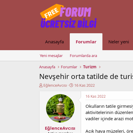
Anasayfa
Forumlar
Neler yeni
Yeni mesajlar
Forumlarda ara
Anasayfa
Forumlar
Turizm
Nevşehir orta tatilde de turi
K
B
EğlenceAvcısı
16 Kas 2022
o
a
n
ş
16 Kas 2022
u
l
Okulların tatile girmesi
y
a
u
n
aktivitelerinin düzenlen
b
g
vadiler içinde arazi mot
a
ı
EğlenceAvcısı
ş
ç
Açık hava müzeleri, ör