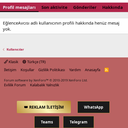
Profil mesajları
Son aktivite
Gönderiler
Hakkında
EğlenceAvcısı adlı kullanıcının profili hakkında henüz mesaj
yok.
Kullanıcılar
Klasik
Türkçe (TR)
İletişim
Koşullar
Gizlilik Politikası
Yardım
Anasayfa
R
S
S
Forum software by XenForo™
© 2010-2019 XenForo Ltd.
Evlilik Forum
Kalabalık Yalnızlık
👑 REKLAM İLETİŞİM
WhatsApp
Teams
Telegram