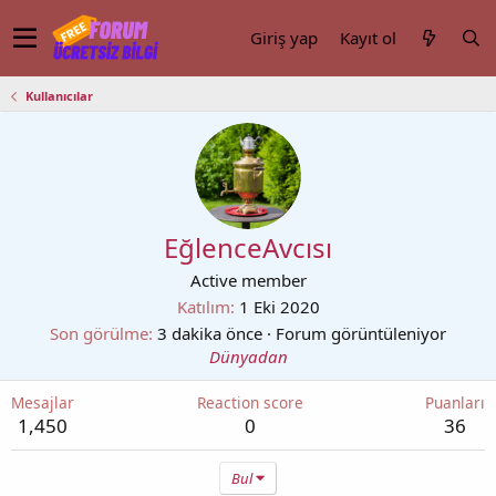
Giriş yap
Kayıt ol
Kullanıcılar
EğlenceAvcısı
Active member
Katılım
1 Eki 2020
Son görülme
3 dakika önce
·
Forum görüntüleniyor
Dünyadan
Mesajlar
Reaction score
Puanları
1,450
0
36
Bul