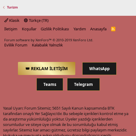
Turizm
Klasik
Türkçe (TR)
İletişim
Koşullar
Gizlilik Politikası
Yardım
Anasayfa
R
S
S
Forum software by XenForo™
© 2010-2019 XenForo Ltd.
Evlilik Forum
Kalabalık Yalnızlık
👑 REKLAM İLETİŞİM
WhatsApp
Teams
Telegram
Yasal Uyarı: Forum Sitemiz; 5651 Sayılı Kanun kapsamında BTK
tarafından onaylı Yer Sağlayıcı'dır. Bu sebeple içerikleri kontrol etme ya
da araştırma yükümlülüğü yoktur. Üyeler yazdığı içeriklerden
sorumludur ve siteye üye olmak ile bu sorumluluğu kabul etmiş
sayılırlar. Sitemiz kar amacı gütmez, ücretsiz bilgi paylaşım merkezidir.
Hukuka ve mevzuata aykırı olduğunu düşündüğünüz içeriği