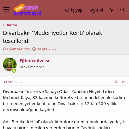
Giriş yap
Kayıt ol
Turizm
Diyarbakır ‘Medeniyetler Kenti’ olarak
tescillendi
K
B
EğlenceAvcısı
30 Ara 2022
o
a
n
ş
EğlenceAvcısı
u
l
Active member
y
a
u
n
b
g
30 Ara 2022
#1
a
ı
ş
ç
Diyarbakır Ticaret ve Sanayi Odası Yönetim Heyeti Lideri
l
t
Mehmet Kaya, 33 kavmin kültürel ve tarihi bedelleri ile kadim
a
a
bir medeniyetler kenti olan Diyarbakır’ın 12 bin 500 yıllık
t
r
geçmişi olduğunu kaydetti.
a
i
n
h
Adı ‘Bereketli Hilal’ olarak literatüre giren topraklarda yerleşik
i
hayata birinci geçilen yerlerden birinin Çayönü sonları