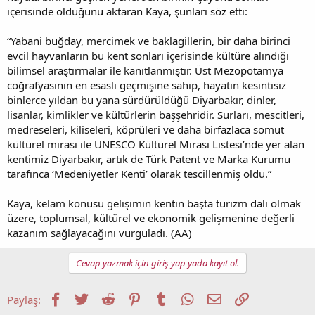
içerisinde olduğunu aktaran Kaya, şunları söz etti:
“Yabani buğday, mercimek ve baklagillerin, bir daha birinci
evcil hayvanların bu kent sonları içerisinde kültüre alındığı
bilimsel araştırmalar ile kanıtlanmıştır. Üst Mezopotamya
coğrafyasının en esaslı geçmişine sahip, hayatın kesintisiz
binlerce yıldan bu yana sürdürüldüğü Diyarbakır, dinler,
lisanlar, kimlikler ve kültürlerin başşehridir. Surları, mescitleri,
medreseleri, kiliseleri, köprüleri ve daha birfazlaca somut
kültürel mirası ile UNESCO Kültürel Mirası Listesi’nde yer alan
kentimiz Diyarbakır, artık de Türk Patent ve Marka Kurumu
tarafınca ‘Medeniyetler Kenti’ olarak tescillenmiş oldu.”
Kaya, kelam konusu gelişimin kentin başta turizm dalı olmak
üzere, toplumsal, kültürel ve ekonomik gelişmenine değerli
kazanım sağlayacağını vurguladı. (AA)
Cevap yazmak için giriş yap yada kayıt ol.
Facebook
Twitter
Reddit
Pinterest
Tumblr
WhatsApp
E-posta
Link
Paylaş: