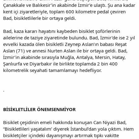
Çanakkale ve Balıkesir’in akabinde İzmir’e ulaştı. Şu ana kadar
kent içi ziyaretleriyle, toplam 600 kilometre pedal çeviren
Bad, bisikletlilerle bir ortaya geldi.
Bad, kaza kararı hayatını kaybeden bisiklet şoförlerinin
ailelerine de taziye ziyaretinde bulundu. Bad, İzmir’de ise 2 yıl
evvelki kazada ölen bisikletli Zeynep Aslan’ın babası Reşat
Aslan (71) ve annesi Nurten Aslan ile bir ortaya geldi. Bad,
İzmir’in akabinde sırasıyla Muğla, Antalya, Mersin, Hatay,
Şanlıurfa ve Diyarbakır ile birlikte toplamda 2 bin 400
kilometrelik seyahati tamamlamayı hedefliyor.
.
BİSİKLETLİLER ÖNEMSENMİYOR
Bisiklet çeşidinin emeli hakkında konuşan Can Niyazi Bad,
“Bisikletlileri yaşatalım’ diyerek İstanbul’dan yola çıktım. Hem
bisikletçiler içindeki dayanışmayı artırmak tıpkı vakitte