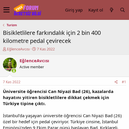
Giriş yap
Kayıt ol
Turizm
Bisikletlilere farkındalık için 2 bin 400
kilometre pedal çevirecek
K
B
EğlenceAvcısı
7 Kas 2022
o
a
n
ş
EğlenceAvcısı
u
l
Active member
y
a
u
n
b
g
7 Kas 2022
#1
a
ı
ş
ç
Üniversite öğrencisi Can Niyazi Bad (26), kazalarda
l
t
hayatını yitiren bisikletlilere dikkat çekmek için
a
a
Türkiye tipine çıktı.
t
r
a
i
İstanbul’da yaşayan üniversite öğrencisi Can Niyazi Bad (26)
n
h
özel bir hedef için pedal çeviriyor. Türkiye cinsine, İstanbul
i
Eminönü’nden 9 Ekim Pazar günü başlayan Bad, Kırklareli,