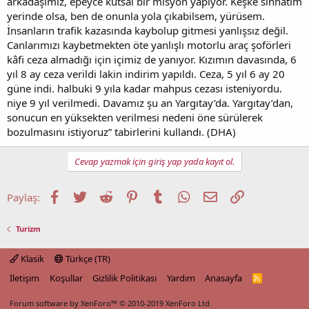
arkadaşımız, epeyce kutsal bir misyon yapıyor. Keşke sıhhatim
yerinde olsa, ben de onunla yola çıkabilsem, yürüsem.
İnsanların trafik kazasında kaybolup gitmesi yanlışsız değil.
Canlarımızı kaybetmekten öte yanlışlı motorlu araç şoförleri
kâfi ceza almadığı için içimiz de yanıyor. Kızımın davasında, 6
yıl 8 ay ceza verildi lakin indirim yapıldı. Ceza, 5 yıl 6 ay 20
güne indi. halbuki 9 yıla kadar mahpus cezası isteniyordu.
niye 9 yıl verilmedi. Davamız şu an Yargıtay’da. Yargıtay’dan,
sonucun en yüksekten verilmesi nedeni öne sürülerek
bozulmasını istiyoruz” tabirlerini kullandı. (DHA)
Cevap yazmak için giriş yap yada kayıt ol.
Facebook
Twitter
Reddit
Pinterest
Tumblr
WhatsApp
E-posta
Link
Paylaş:
Turizm
Klasik
Türkçe (TR)
İletişim
Koşullar
Gizlilik Politikası
Yardım
Anasayfa
R
S
S
Forum software by XenForo™
© 2010-2019 XenForo Ltd.