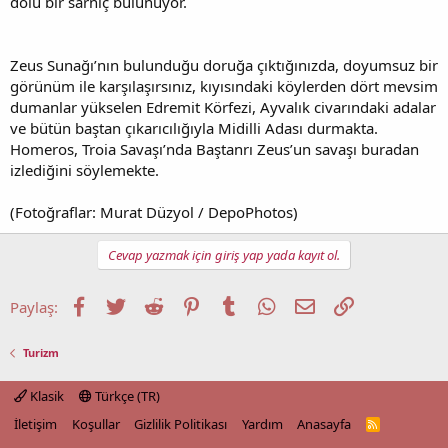
dolu bir sarnıç bulunuyor.
Zeus Sunağı’nın bulunduğu doruğa çıktığınızda, doyumsuz bir
görünüm ile karşılaşırsınız, kıyısındaki köylerden dört mevsim
dumanlar yükselen Edremit Körfezi, Ayvalık civarındaki adalar
ve bütün baştan çıkarıcılığıyla Midilli Adası durmakta.
Homeros, Troia Savaşı’nda Baştanrı Zeus’un savaşı buradan
izlediğini söylemekte.
(Fotoğraflar: Murat Düzyol / DepoPhotos)
Cevap yazmak için giriş yap yada kayıt ol.
Facebook
Twitter
Reddit
Pinterest
Tumblr
WhatsApp
E-posta
Link
Paylaş:
Turizm
Klasik
Türkçe (TR)
İletişim
Koşullar
Gizlilik Politikası
Yardım
Anasayfa
R
S