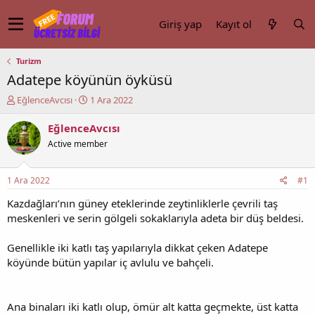
Giriş yap
Kayıt ol
Turizm
Adatepe köyünün öyküsü
K
B
EğlenceAvcısı
1 Ara 2022
o
a
n
ş
EğlenceAvcısı
u
l
Active member
y
a
u
n
b
g
1 Ara 2022
#1
a
ı
ş
ç
Kazdağları’nın güney eteklerinde zeytinliklerle çevrili taş
l
t
meskenleri ve serin gölgeli sokaklarıyla adeta bir düş beldesi.
a
a
t
r
Genellikle iki katlı taş yapılarıyla dikkat çeken Adatepe
a
i
köyünde bütün yapılar iç avlulu ve bahçeli.
n
h
i
Ana binaları iki katlı olup, ömür alt katta geçmekte, üst katta