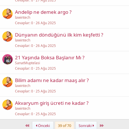
Cevaplar
0
27 Ağu 2025
Andelip ne demek argo ?
lawintech
Cevaplar
0
26 Ağu 2025
Dünyanın döndüğünü ilk kim keşfetti ?
lawintech
Cevaplar
0
26 Ağu 2025
21 Yaşında Boksa Başlanır Mı ?
SanatMuptelasi
Cevaplar
0
25 Ağu 2025
Bilim adamı ne kadar maaş alır ?
lawintech
Cevaplar
0
25 Ağu 2025
Akvaryum giriş ücreti ne kadar ?
lawintech
Cevaplar
0
25 Ağu 2025
First
Last
Önceki
39 of 70
Sonraki