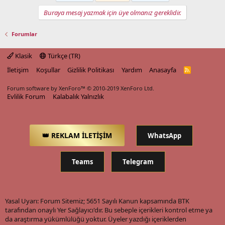
Buraya mesaj yazmak için üye olmanız gereklidir.
Forumlar
Klasik
Türkçe (TR)
İletişim
Koşullar
Gizlilik Politikası
Yardım
Anasayfa
R
S
S
Forum software by XenForo™
© 2010-2019 XenForo Ltd.
Evlilik Forum
Kalabalık Yalnızlık
👑 REKLAM İLETİŞİM
WhatsApp
Teams
Telegram
Yasal Uyarı: Forum Sitemiz; 5651 Sayılı Kanun kapsamında BTK
tarafından onaylı Yer Sağlayıcı'dır. Bu sebeple içerikleri kontrol etme ya
da araştırma yükümlülüğü yoktur. Üyeler yazdığı içeriklerden