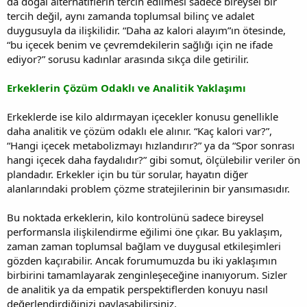
da doğal alternatiflerin tercih edilmesi sadece bireysel bir
tercih değil, aynı zamanda toplumsal bilinç ve adalet
duygusuyla da ilişkilidir. “Daha az kalori alayım”ın ötesinde,
“bu içecek benim ve çevremdekilerin sağlığı için ne ifade
ediyor?” sorusu kadınlar arasında sıkça dile getirilir.
Erkeklerin Çözüm Odaklı ve Analitik Yaklaşımı
Erkeklerde ise kilo aldırmayan içecekler konusu genellikle
daha analitik ve çözüm odaklı ele alınır. “Kaç kalori var?”,
“Hangi içecek metabolizmayı hızlandırır?” ya da “Spor sonrası
hangi içecek daha faydalıdır?” gibi somut, ölçülebilir veriler ön
plandadır. Erkekler için bu tür sorular, hayatın diğer
alanlarındaki problem çözme stratejilerinin bir yansımasıdır.
Bu noktada erkeklerin, kilo kontrolünü sadece bireysel
performansla ilişkilendirme eğilimi öne çıkar. Bu yaklaşım,
zaman zaman toplumsal bağlam ve duygusal etkileşimleri
gözden kaçırabilir. Ancak forumumuzda bu iki yaklaşımın
birbirini tamamlayarak zenginleşeceğine inanıyorum. Sizler
de analitik ya da empatik perspektiflerden konuyu nasıl
değerlendirdiğinizi paylaşabilirsiniz.