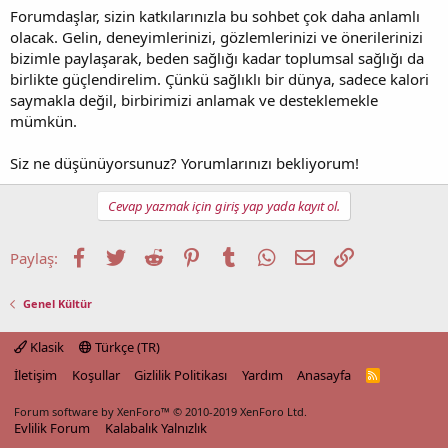
Forumdaşlar, sizin katkılarınızla bu sohbet çok daha anlamlı
olacak. Gelin, deneyimlerinizi, gözlemlerinizi ve önerilerinizi
bizimle paylaşarak, beden sağlığı kadar toplumsal sağlığı da
birlikte güçlendirelim. Çünkü sağlıklı bir dünya, sadece kalori
saymakla değil, birbirimizi anlamak ve desteklemekle
mümkün.
Siz ne düşünüyorsunuz? Yorumlarınızı bekliyorum!
Cevap yazmak için giriş yap yada kayıt ol.
Facebook
Twitter
Reddit
Pinterest
Tumblr
WhatsApp
E-posta
Link
Paylaş:
Genel Kültür
Klasik
Türkçe (TR)
İletişim
Koşullar
Gizlilik Politikası
Yardım
Anasayfa
R
S
S
Forum software by XenForo™
© 2010-2019 XenForo Ltd.
Evlilik Forum
Kalabalık Yalnızlık