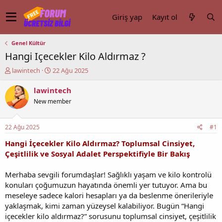
Giriş yap
Kayıt ol
Genel Kültür
Hangi Içecekler Kilo Aldırmaz ?
K
B
lawintech
22 Ağu 2025
o
a
n
ş
lawintech
u
l
New member
y
a
u
n
b
g
22 Ağu 2025
#1
a
ı
ş
ç
Hangi İçecekler Kilo Aldırmaz? Toplumsal Cinsiyet,
l
t
Çeşitlilik ve Sosyal Adalet Perspektifiyle Bir Bakış
a
a
t
r
Merhaba sevgili forumdaşlar! Sağlıklı yaşam ve kilo kontrolü
a
i
konuları çoğumuzun hayatında önemli yer tutuyor. Ama bu
n
h
meseleye sadece kalori hesapları ya da beslenme önerileriyle
i
yaklaşmak, kimi zaman yüzeysel kalabiliyor. Bugün “Hangi
içecekler kilo aldırmaz?” sorusunu toplumsal cinsiyet, çeşitlilik