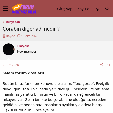
Giriş yap
Kayıt ol
Dünyadan
Çorabın diğer adı nedir ?
K
B
Ilayda
9 Tem 2026
o
a
n
ş
Ilayda
u
l
New member
y
a
u
n
b
g
9 Tem 2026
#1
a
ı
ş
ç
Selam forum dostları!
l
t
a
a
Bugün biraz farklı bir konuyu ele alalım: “Ibici çorap”. Evet, ilk
t
r
duyduğunuzda “Ibici nedir ya?” diye gülümseyebilirsiniz, ama
a
i
inanılmaz yaratıcı bir ürün ve bir o kadar da eğlenceli bir
n
h
hikayesi var. Gelin birlikte bu çorabın ne olduğunu, nereden
i
geldiğini ve neden bazı insanların ayaklarıyla adeta bir aşk
ilişkisi kurduğunu inceleyelim.