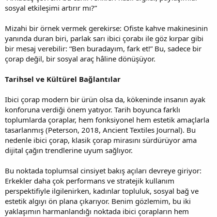
sosyal etkileşimi artırır mı?”
Mizahi bir örnek vermek gerekirse: Ofiste kahve makinesinin
yanında duran biri, parlak sarı ibici çorabı ile göz kırpar gibi
bir mesaj verebilir: “Ben buradayım, fark et!” Bu, sadece bir
çorap değil, bir sosyal araç hâline dönüşüyor.
Tarihsel ve Kültürel Bağlantılar
Ibici çorap modern bir ürün olsa da, kökeninde insanın ayak
konforuna verdiği önem yatıyor. Tarih boyunca farklı
toplumlarda çoraplar, hem fonksiyonel hem estetik amaçlarla
tasarlanmış (Peterson, 2018, Ancient Textiles Journal). Bu
nedenle ibici çorap, klasik çorap mirasını sürdürüyor ama
dijital çağın trendlerine uyum sağlıyor.
Bu noktada toplumsal cinsiyet bakış açıları devreye giriyor:
Erkekler daha çok performans ve stratejik kullanım
perspektifiyle ilgilenirken, kadınlar topluluk, sosyal bağ ve
estetik algıyı ön plana çıkarıyor. Benim gözlemim, bu iki
yaklaşımın harmanlandığı noktada ibici çorapların hem