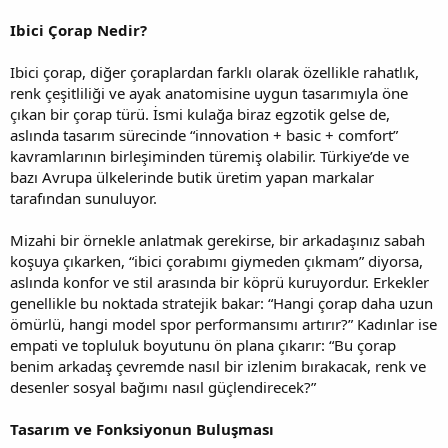
Ibici Çorap Nedir?
Ibici çorap, diğer çoraplardan farklı olarak özellikle rahatlık,
renk çeşitliliği ve ayak anatomisine uygun tasarımıyla öne
çıkan bir çorap türü. İsmi kulağa biraz egzotik gelse de,
aslında tasarım sürecinde “innovation + basic + comfort”
kavramlarının birleşiminden türemiş olabilir. Türkiye’de ve
bazı Avrupa ülkelerinde butik üretim yapan markalar
tarafından sunuluyor.
Mizahi bir örnekle anlatmak gerekirse, bir arkadaşınız sabah
koşuya çıkarken, “ibici çorabımı giymeden çıkmam” diyorsa,
aslında konfor ve stil arasında bir köprü kuruyordur. Erkekler
genellikle bu noktada stratejik bakar: “Hangi çorap daha uzun
ömürlü, hangi model spor performansımı artırır?” Kadınlar ise
empati ve topluluk boyutunu ön plana çıkarır: “Bu çorap
benim arkadaş çevremde nasıl bir izlenim bırakacak, renk ve
desenler sosyal bağımı nasıl güçlendirecek?”
Tasarım ve Fonksiyonun Buluşması