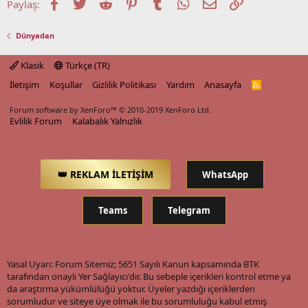
Facebook
Twitter
Reddit
Pinterest
Tumblr
WhatsApp
E-posta
Link
Paylaş:
Dünyadan
Klasik
Türkçe (TR)
İletişim
Koşullar
Gizlilik Politikası
Yardım
Anasayfa
R
S
S
Forum software by XenForo™
© 2010-2019 XenForo Ltd.
Evlilik Forum
Kalabalık Yalnızlık
👑 REKLAM İLETİŞİM
WhatsApp
Teams
Telegram
Yasal Uyarı: Forum Sitemiz; 5651 Sayılı Kanun kapsamında BTK
tarafından onaylı Yer Sağlayıcı'dır. Bu sebeple içerikleri kontrol etme ya
da araştırma yükümlülüğü yoktur. Üyeler yazdığı içeriklerden
sorumludur ve siteye üye olmak ile bu sorumluluğu kabul etmiş