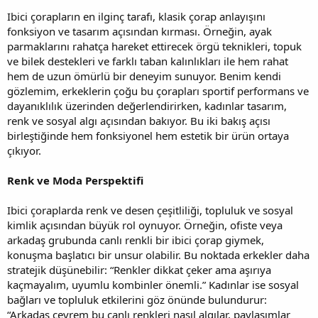
Ibici çorapların en ilginç tarafı, klasik çorap anlayışını
fonksiyon ve tasarım açısından kırması. Örneğin, ayak
parmaklarını rahatça hareket ettirecek örgü teknikleri, topuk
ve bilek destekleri ve farklı taban kalınlıkları ile hem rahat
hem de uzun ömürlü bir deneyim sunuyor. Benim kendi
gözlemim, erkeklerin çoğu bu çorapları sportif performans ve
dayanıklılık üzerinden değerlendirirken, kadınlar tasarım,
renk ve sosyal algı açısından bakıyor. Bu iki bakış açısı
birleştiğinde hem fonksiyonel hem estetik bir ürün ortaya
çıkıyor.
Renk ve Moda Perspektifi
Ibici çoraplarda renk ve desen çeşitliliği, topluluk ve sosyal
kimlik açısından büyük rol oynuyor. Örneğin, ofiste veya
arkadaş grubunda canlı renkli bir ibici çorap giymek,
konuşma başlatıcı bir unsur olabilir. Bu noktada erkekler daha
stratejik düşünebilir: “Renkler dikkat çeker ama aşırıya
kaçmayalım, uyumlu kombinler önemli.” Kadınlar ise sosyal
bağları ve topluluk etkilerini göz önünde bulundurur:
“Arkadaş çevrem bu canlı renkleri nasıl algılar, paylaşımlar