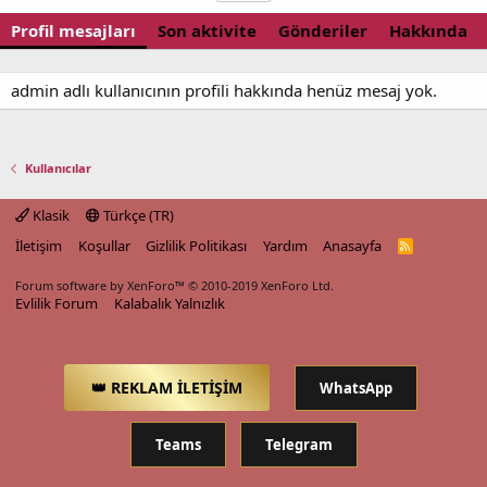
Profil mesajları
Son aktivite
Gönderiler
Hakkında
admin adlı kullanıcının profili hakkında henüz mesaj yok.
Kullanıcılar
Klasik
Türkçe (TR)
İletişim
Koşullar
Gizlilik Politikası
Yardım
Anasayfa
R
S
S
Forum software by XenForo™
© 2010-2019 XenForo Ltd.
Evlilik Forum
Kalabalık Yalnızlık
👑 REKLAM İLETİŞİM
WhatsApp
Teams
Telegram