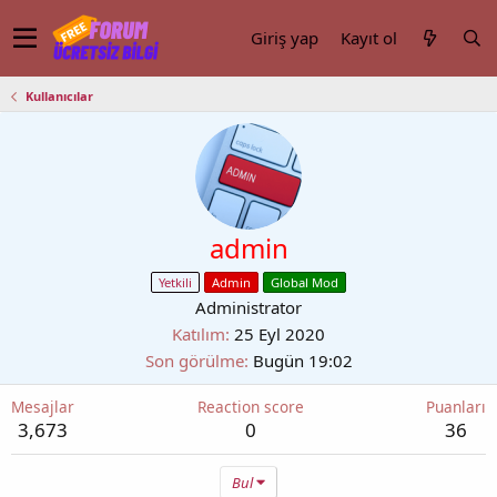
Giriş yap
Kayıt ol
Kullanıcılar
admin
Yetkili
Admin
Global Mod
Administrator
Katılım
25 Eyl 2020
Son görülme
Bugün 19:02
Mesajlar
Reaction score
Puanları
3,673
0
36
Bul