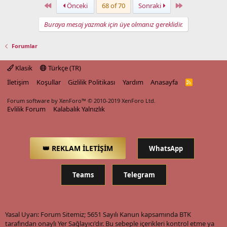
First
Last
Önceki
68 of 70
Sonraki
Buraya mesaj yazmak için üye olmanız gereklidir.
Forumlar
Klasik
Türkçe (TR)
İletişim
Koşullar
Gizlilik Politikası
Yardım
Anasayfa
R
S
S
Forum software by XenForo™
© 2010-2019 XenForo Ltd.
Evlilik Forum
Kalabalık Yalnızlık
👑 REKLAM İLETİŞİM
WhatsApp
Teams
Telegram
Yasal Uyarı: Forum Sitemiz; 5651 Sayılı Kanun kapsamında BTK
tarafından onaylı Yer Sağlayıcı'dır. Bu sebeple içerikleri kontrol etme ya