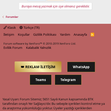
Buraya mesaj yazmak için üye olmanız gereklidir.
Forumlar
Klasik
Türkçe (TR)
İletişim
Koşullar
Gizlilik Politikası
Yardım
Anasayfa
R
S
S
Forum software by XenForo™
© 2010-2019 XenForo Ltd.
Evlilik Forum
Kalabalık Yalnızlık
👑 REKLAM İLETİŞİM
WhatsApp
Teams
Telegram
Yasal Uyarı: Forum Sitemiz; 5651 Sayılı Kanun kapsamında BTK
tarafından onaylı Yer Sağlayıcı'dır. Bu sebeple içerikleri kontrol etme ya
da araştırma yükümlülüğü yoktur. Üyeler yazdığı içeriklerden