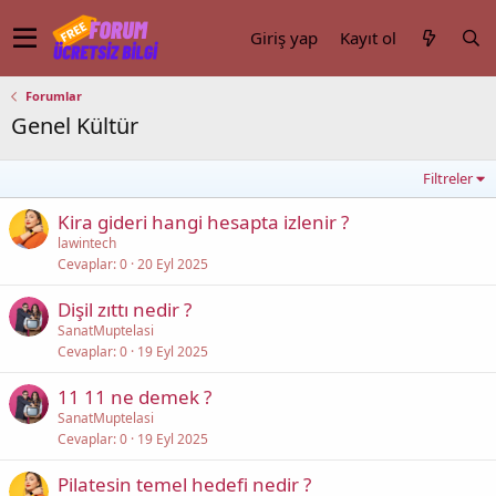
Giriş yap
Kayıt ol
Forumlar
Genel Kültür
Filtreler
Kira gideri hangi hesapta izlenir ?
lawintech
Cevaplar
0
20 Eyl 2025
Dişil zıttı nedir ?
SanatMuptelasi
Cevaplar
0
19 Eyl 2025
11 11 ne demek ?
SanatMuptelasi
Cevaplar
0
19 Eyl 2025
Pilatesin temel hedefi nedir ?