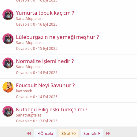
Cevaplar
0
16 Eyl 2025
Yumurta topuk kaç cm ?
SanatMuptelasi
Cevaplar
0
16 Eyl 2025
Lüleburgazın ne yemeği meşhur ?
SanatMuptelasi
Cevaplar
0
15 Eyl 2025
Normalize işlemi nedir ?
SanatMuptelasi
Cevaplar
0
14 Eyl 2025
Foucault Neyi Savunur ?
lawintech
Cevaplar
0
14 Eyl 2025
Kutadgu Bilig eski Türkçe mi ?
SanatMuptelasi
Cevaplar
0
13 Eyl 2025
First
Last
Önceki
36 of 70
Sonraki