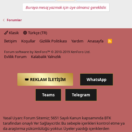
Buraya mesaj yazmak için üye olmanız gereklidir.
Forumlar
Klasik
Türkçe (TR)
İletişim
Koşullar
Gizlilik Politikası
Yardım
Anasayfa
R
S
S
Forum software by XenForo™
© 2010-2019 XenForo Ltd.
Evlilik Forum
Kalabalık Yalnızlık
👑 REKLAM İLETİŞİM
WhatsApp
Teams
Telegram
Yasal Uyarı: Forum Sitemiz; 5651 Sayılı Kanun kapsamında BTK
tarafından onaylı Yer Sağlayıcı'dır. Bu sebeple içerikleri kontrol etme ya
da araştırma yükümlülüğü yoktur. Üyeler yazdığı içeriklerden