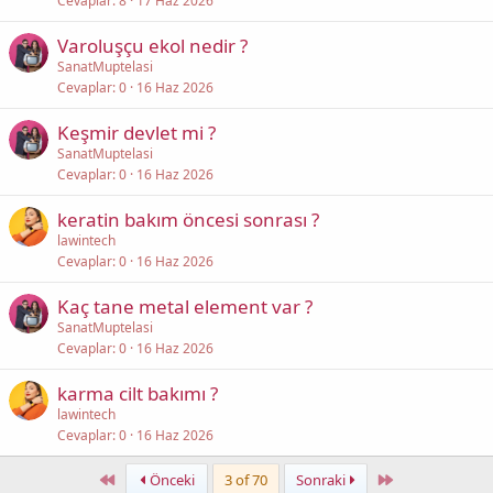
Cevaplar
8
17 Haz 2026
Varoluşçu ekol nedir ?
SanatMuptelasi
Cevaplar
0
16 Haz 2026
Keşmir devlet mi ?
SanatMuptelasi
Cevaplar
0
16 Haz 2026
keratin bakım öncesi sonrası ?
lawintech
Cevaplar
0
16 Haz 2026
Kaç tane metal element var ?
SanatMuptelasi
Cevaplar
0
16 Haz 2026
karma cilt bakımı ?
lawintech
Cevaplar
0
16 Haz 2026
First
Last
Önceki
3 of 70
Sonraki