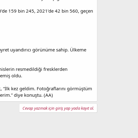
0’de 159 bin 245, 2021’de 42 bin 560, geçen
 hayret uyandırıcı görünüme sahip. Ülkeme
islerin resmedildiği fresklerden
lemiş oldu.
k, “İlk kez geldim. Fotoğraflarını görmüştüm
terim.” diye konuştu. (AA)
Cevap yazmak için giriş yap yada kayıt ol.