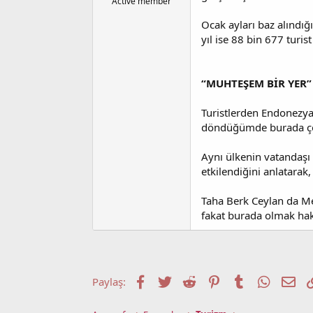
l
t
Active member
a
a
Ocak ayları baz alındı
t
r
a
i
yıl ise 88 bin 677 turist
n
h
i
“MUHTEŞEM BİR YER”
Turistlerden Endonezyal
döndüğümde burada çek
Aynı ülkenin vatandaşı 
etkilendiğini anlatarak
Taha Berk Ceylan da Mer
fakat burada olmak haki
Facebook
Twitter
Reddit
Pinterest
Tumblr
WhatsA
E-p
Paylaş: