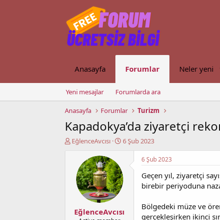
Anasayfa
Forumlar
Neler yeni
Yeni mesajlar
Forumlarda ara
Anasayfa
Forumlar
Turizm
Kapadokya’da ziyaretçi reko
K
B
EğlenceAvcısı
6 Şub 2023
o
a
n
ş
6 Şub 2023
u
l
Geçen yıl, ziyaretçi sa
y
a
u
n
birebir periyoduna naza
b
g
a
ı
Bölgedeki müze ve ören y
EğlenceAvcısı
ş
ç
gerçekleşirken ikinci s