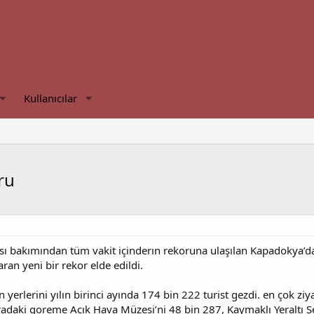
Kullanıcılar
ru
yısı bakımından tüm vakit içinderın rekoruna ulaşılan Kapadokya’da,
ran yeni bir rekor elde edildi.
erlerini yılın birinci ayında 174 bin 222 turist gezdi. en çok ziya
ıradaki goreme Açık Hava Müzesi’ni 48 bin 287, Kaymaklı Yeraltı Şe