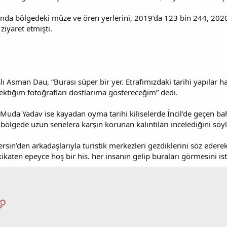
ğında bölgedeki müze ve ören yerlerini, 2019’da 123 bin 244, 202
 ziyaret etmişti.
ı Asman Dau, “Burası süper bir yer. Etrafımızdaki tarihi yapılar
tiğim fotoğrafları dostlarıma göstereceğim” dedi.
Muda Yadav ise kayadan oyma tarihi kiliselerde İncil’de geçen bah
, bölgede uzun senelera karşın korunan kalıntıları incelediğini söy
sin’den arkadaşlarıyla turistik merkezleri gezdiklerini söz edere
katen epeyce hoş bir his. her insanın gelip buraları görmesini is
pp
osta
Link