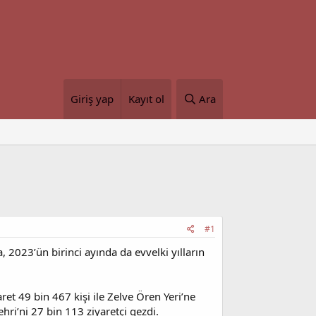
Giriş yap
Kayıt ol
Ara
#1
 2023’ün birinci ayında da evvelki yılların
ret 49 bin 467 kişi ile Zelve Ören Yeri’ne
hri’ni 27 bin 113 ziyaretçi gezdi.