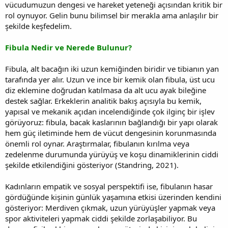
vücudumuzun dengesi ve hareket yeteneği açısından kritik bir
rol oynuyor. Gelin bunu bilimsel bir merakla ama anlaşılır bir
şekilde keşfedelim.
Fibula Nedir ve Nerede Bulunur?
Fibula, alt bacağın iki uzun kemiğinden biridir ve tibianın yan
tarafında yer alır. Uzun ve ince bir kemik olan fibula, üst ucu
diz eklemine doğrudan katılmasa da alt ucu ayak bileğine
destek sağlar. Erkeklerin analitik bakış açısıyla bu kemik,
yapısal ve mekanik açıdan incelendiğinde çok ilginç bir işlev
görüyoruz: fibula, bacak kaslarının bağlandığı bir yapı olarak
hem güç iletiminde hem de vücut dengesinin korunmasında
önemli rol oynar. Araştırmalar, fibulanın kırılma veya
zedelenme durumunda yürüyüş ve koşu dinamiklerinin ciddi
şekilde etkilendiğini gösteriyor (Standring, 2021).
Kadınların empatik ve sosyal perspektifi ise, fibulanın hasar
gördüğünde kişinin günlük yaşamına etkisi üzerinden kendini
gösteriyor: Merdiven çıkmak, uzun yürüyüşler yapmak veya
spor aktiviteleri yapmak ciddi şekilde zorlaşabiliyor. Bu