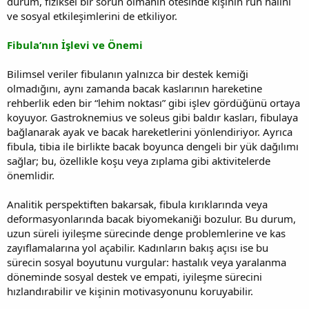
durum, fiziksel bir sorun olmanın ötesinde kişinin ruh halini
ve sosyal etkileşimlerini de etkiliyor.
Fibula’nın İşlevi ve Önemi
Bilimsel veriler fibulanın yalnızca bir destek kemiği
olmadığını, aynı zamanda bacak kaslarının hareketine
rehberlik eden bir “lehim noktası” gibi işlev gördüğünü ortaya
koyuyor. Gastroknemius ve soleus gibi baldır kasları, fibulaya
bağlanarak ayak ve bacak hareketlerini yönlendiriyor. Ayrıca
fibula, tibia ile birlikte bacak boyunca dengeli bir yük dağılımı
sağlar; bu, özellikle koşu veya zıplama gibi aktivitelerde
önemlidir.
Analitik perspektiften bakarsak, fibula kırıklarında veya
deformasyonlarında bacak biyomekaniği bozulur. Bu durum,
uzun süreli iyileşme sürecinde denge problemlerine ve kas
zayıflamalarına yol açabilir. Kadınların bakış açısı ise bu
sürecin sosyal boyutunu vurgular: hastalık veya yaralanma
döneminde sosyal destek ve empati, iyileşme sürecini
hızlandırabilir ve kişinin motivasyonunu koruyabilir.