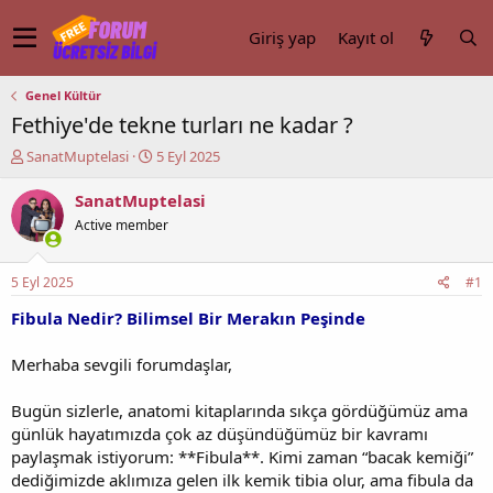
Giriş yap
Kayıt ol
Genel Kültür
Fethiye'de tekne turları ne kadar ?
K
B
SanatMuptelasi
5 Eyl 2025
o
a
n
ş
SanatMuptelasi
u
l
Active member
y
a
u
n
b
g
5 Eyl 2025
#1
a
ı
ş
ç
Fibula Nedir? Bilimsel Bir Merakın Peşinde
l
t
a
a
Merhaba sevgili forumdaşlar,
t
r
a
i
Bugün sizlerle, anatomi kitaplarında sıkça gördüğümüz ama
n
h
günlük hayatımızda çok az düşündüğümüz bir kavramı
i
paylaşmak istiyorum: **Fibula**. Kimi zaman “bacak kemiği”
dediğimizde aklımıza gelen ilk kemik tibia olur, ama fibula da