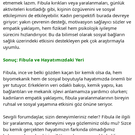
etmemek lazım. Fibula kırıkları veya yaralanmaları, günlük
aktiviteleri kısıtladığı gibi, kişinin özgüvenini ve sosyal
etkileşimini de etkileyebilir. Kadın perspektifi burada devreye
giriyor: yakın çevrenin desteği, motivasyon sağlayıcı sözler ve
empatik yaklaşım, hem fiziksel hem psikolojik iyileşme
sürecini hızlandırıyor. Bu da bilimsel olarak sosyal bağların
sağlık üzerindeki etkisini destekleyen pek çok araştırmayla
uyumlu.
Sonuç: Fibula ve Hayatımızdaki Yeri
Fibula, ince ve belki gözden kaçan bir kemik olsa da, hem
biyomekanik hem de sosyal boyutuyla hayatımızda önemli bir
yer tutuyor. Erkeklerin veri odaklı bakışı, kemik yapısı, kas
bağlantıları ve mekanik işlevi anlamamıza yardımcı olurken;
kadınların empatik yaklaşımı, fibula yaralanmalarının bireyin
ruhsal ve sosyal yaşamına etkisini göz önüne seriyor.
Sevgili forumdaşlar, sizin deneyimleriniz neler? Fibula ile ilgili
bir yaralanma, spor deneyimi veya gözleminiz oldu mu? Sizce
bu kemik gerçekten hayatımızın farkında olmadığımız