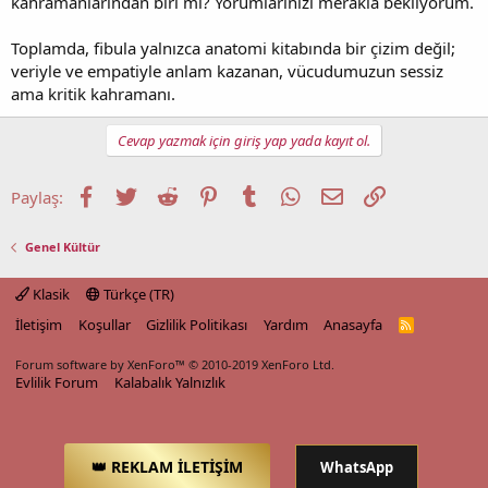
kahramanlarından biri mi? Yorumlarınızı merakla bekliyorum.
Toplamda, fibula yalnızca anatomi kitabında bir çizim değil;
veriyle ve empatiyle anlam kazanan, vücudumuzun sessiz
ama kritik kahramanı.
Cevap yazmak için giriş yap yada kayıt ol.
Facebook
Twitter
Reddit
Pinterest
Tumblr
WhatsApp
E-posta
Link
Paylaş:
Genel Kültür
Klasik
Türkçe (TR)
İletişim
Koşullar
Gizlilik Politikası
Yardım
Anasayfa
R
S
S
Forum software by XenForo™
© 2010-2019 XenForo Ltd.
Evlilik Forum
Kalabalık Yalnızlık
👑 REKLAM İLETİŞİM
WhatsApp