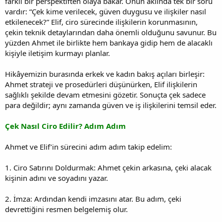
farklı bir perspektiften olaya bakar. Onun aklında tek bir soru
vardır: “Çek kime verilecek, güven duygusu ve ilişkiler nasıl
etkilenecek?” Elif, ciro sürecinde ilişkilerin korunmasının,
çekin teknik detaylarından daha önemli olduğunu savunur. Bu
yüzden Ahmet ile birlikte hem bankaya gidip hem de alacaklı
kişiyle iletişim kurmayı planlar.
Hikâyemizin burasında erkek ve kadın bakış açıları birleşir:
Ahmet strateji ve prosedürleri düşünürken, Elif ilişkilerin
sağlıklı şekilde devam etmesini gözetir. Sonuçta çek sadece
para değildir; aynı zamanda güven ve iş ilişkilerini temsil eder.
Çek Nasıl Ciro Edilir? Adım Adım
Ahmet ve Elif’in sürecini adım adım takip edelim:
1. Ciro Satırını Doldurmak: Ahmet çekin arkasına, çeki alacak
kişinin adını ve soyadını yazar.
2. İmza: Ardından kendi imzasını atar. Bu adım, çeki
devrettiğini resmen belgelemiş olur.