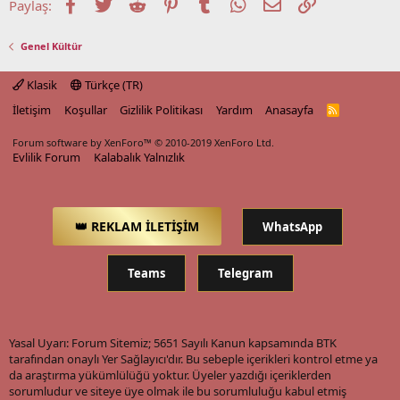
Facebook
Twitter
Reddit
Pinterest
Tumblr
WhatsApp
E-posta
Link
Paylaş:
Genel Kültür
Klasik
Türkçe (TR)
İletişim
Koşullar
Gizlilik Politikası
Yardım
Anasayfa
R
S
S
Forum software by XenForo™
© 2010-2019 XenForo Ltd.
Evlilik Forum
Kalabalık Yalnızlık
👑 REKLAM İLETİŞİM
WhatsApp
Teams
Telegram
Yasal Uyarı: Forum Sitemiz; 5651 Sayılı Kanun kapsamında BTK
tarafından onaylı Yer Sağlayıcı'dır. Bu sebeple içerikleri kontrol etme ya
da araştırma yükümlülüğü yoktur. Üyeler yazdığı içeriklerden
sorumludur ve siteye üye olmak ile bu sorumluluğu kabul etmiş