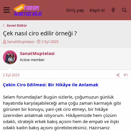
Giriş yap
Kayıt ol
Genel Kültür
Çek nasıl ciro edilir örneği ?
K
B
SanatMuptelasi
2 Eyl 2025
o
a
n
ş
SanatMuptelasi
u
l
Active member
y
a
u
n
b
g
2 Eyl 2025
#1
a
ı
ş
ç
Çekin Ciro Edilmesi: Bir Hikâye ile Anlamak
l
t
a
a
Selam forumdaşlar! Bugün sizlerle, çoğumuzun günlük
t
r
hayatında karşılaşabileceği ama çoğu zaman karmaşık gibi
a
i
görünen bir konuyu, yani çek ciro etmeyi, bir hikâye
n
h
üzerinden anlatmak istiyorum. Hikâyemizde hem çözüm
i
odaklı, stratejik erkek bakış açısını hem de empati ve ilişki
odaklı kadın bakış açısını görebileceksiniz. Hazırsanız