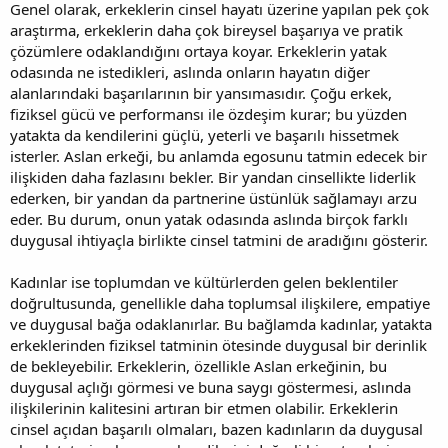
Genel olarak, erkeklerin cinsel hayatı üzerine yapılan pek çok
araştırma, erkeklerin daha çok bireysel başarıya ve pratik
çözümlere odaklandığını ortaya koyar. Erkeklerin yatak
odasında ne istedikleri, aslında onların hayatın diğer
alanlarındaki başarılarının bir yansımasıdır. Çoğu erkek,
fiziksel gücü ve performansı ile özdeşim kurar; bu yüzden
yatakta da kendilerini güçlü, yeterli ve başarılı hissetmek
isterler. Aslan erkeği, bu anlamda egosunu tatmin edecek bir
ilişkiden daha fazlasını bekler. Bir yandan cinsellikte liderlik
ederken, bir yandan da partnerine üstünlük sağlamayı arzu
eder. Bu durum, onun yatak odasında aslında birçok farklı
duygusal ihtiyaçla birlikte cinsel tatmini de aradığını gösterir.
Kadınlar ise toplumdan ve kültürlerden gelen beklentiler
doğrultusunda, genellikle daha toplumsal ilişkilere, empatiye
ve duygusal bağa odaklanırlar. Bu bağlamda kadınlar, yatakta
erkeklerinden fiziksel tatminin ötesinde duygusal bir derinlik
de bekleyebilir. Erkeklerin, özellikle Aslan erkeğinin, bu
duygusal açlığı görmesi ve buna saygı göstermesi, aslında
ilişkilerinin kalitesini artıran bir etmen olabilir. Erkeklerin
cinsel açıdan başarılı olmaları, bazen kadınların da duygusal