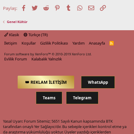
Facebook
Twitter
Reddit
Pinterest
Tumblr
WhatsApp
E-posta
Link
Paylaş:
Genel Kültür
Klasik
Türkçe (TR)
İletişim
Koşullar
Gizlilik Politikası
Yardım
Anasayfa
R
S
S
Forum software by XenForo™
© 2010-2019 XenForo Ltd.
Evlilik Forum
Kalabalık Yalnızlık
👑 REKLAM İLETİŞİM
WhatsApp
Teams
Telegram
Yasal Uyarı: Forum Sitemiz; 5651 Sayılı Kanun kapsamında BTK
tarafından onaylı Yer Sağlayıcı'dır. Bu sebeple içerikleri kontrol etme ya
da araştırma yükümlülüğü yoktur. Üyeler yazdığı içeriklerden