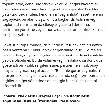
toplumlarda, genellikle "erkeklik" ve "güç" gibi kavramlar
üzerinden cinsel hayatlarını inşa ettikleri görülür. Erkeklerin
yataktaki beklentileri, kendilerini "bağlantıda" hissetmelerini
sağlayacak bir alan oluşturur. Bu bağlamda Aslan erkeği,
toplumsal normların da etkisiyle, yatakta lider olma,
partnerini yönetme veya onunla daha baskın bir ilişki kurma
isteği taşıyabilir.
Fakat Türk toplumunda, erkeklerin bu tür beklentileri bazen
baskı yaratabilir. Çünkü erkekler genellikle "güçlü" olmaları
beklenirken, duygusal açıdan daha az açık ve daha kapalı bir
yapıda olabilirler. Bu da Aslan erkeğinin daha dışa dönük ve
gösterişli bir kişilik sergilemesine, partnerine sık sık onay
ihtiyacı duymasına yol açabilir. "Benimle gurur duymalısın"
gibi bir beklenti, yalnızca cinsel anlamda değil, aynı zamanda
ilişkilerin diğer yönlerinde de belirgin bir şekilde kendini
gösterebilir.
[color=]Erkeklerin Bireysel Başarı ve Kadınların
Toplumsal İlişkiler Üzerindeki Etkisi[/color]