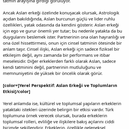
tatmin arayışına girdiği görülüyor.
Ancak Aslan erkeği özelinde konuşacak olursak, Astrologik
açıdan bakıldığında, Aslan burcunun güçlü ve lider ruhlu
özellikleri, yatak odasında da kendini gösterir. Aslan erkeği
için ego ve gurur önemli yer tutar; bu nedenle yatakta da bu
duygularını beslemek ister. Partnerinin ona olan hayranlığı ve
ona özel hissettirmesi, onun için cinsel tatminin ötesinde bir
anlam taşır. Cinsel ilişki, Aslan erkeği için sadece fiziksel bir
etkileşim değil, aynı zamanda bir performans ve itibar
meselesidir. Diğer erkeklerden farklı olarak Aslan, sadece
kendi tatminini değil, partnerinin mutluluğunu ve
memnuniyetini de yüksek bir öncelik olarak görür.
[color=]Yerel Perspektif: Aslan Erkeği ve Toplumların
Etkisi[/color]
Yerel anlamda ise, kültürel ve toplumsal yapıların erkeklerin
yataktaki istekleri üzerinde belirgin bir etkisi vardır. Türk
toplumuna örnek verecek olursak, burada erkeklerin
toplumsal rolleri, evliliğe ve ilişkilere bakış açılarını ciddi
biçimde şekillendirir. Erkeklerin, özellikle geleneksel