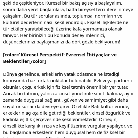
şekilde çeşitleniyor. Küresel bir bakış açısıyla başlayalım,
sonra daha yerel bağlamlara, hatta bireysel tercihlere inmeye
çalışalım. Bu tür sorular aslında, toplumsal normların ve
kültürel değerlerin nasıl şekillendirdiği, kişisel ilişkilerde ne
tür etkiler yaratabileceği üzerine kafa yormamıza olanak
tanıyor. Her birinizin bu konuda deneyimlerinizi,
düşüncelerinizi paylaşmanızı da dört gözle bekliyorum!
[color=]Küresel Perspektif: Evrensel İhtiyaçlar ve
Beklentiler[/color]
Dünya genelinde, erkeklerin yatak odasında ne istediği
konusunda bazı ortak noktalar bulunabilir. Evli veya partnerli
olsunlar, çoğu erkek için fiziksel tatmin önemli bir yer tutar.
Ancak bu tatmin, yalnızca cinsel yönelimle sınırlı kalmaz; aynı
zamanda duygusal bağlantı, güven ve samimiyet gibi daha
soyut unsurlar da devreye girer. Özellikle Batı kültürlerinde,
erkeklerin açıkça dile getirdiği beklentiler, cinsel özgürlük ve
kadınla eşitlik çerçevesinde şekillenmektedir. Örneğin,
cinsellikte karşılıklı rıza ve keyif üzerine vurgular yapılıyor, ve
bu bağlamda erkeklerin hem duygusal hem de fiziksel bir