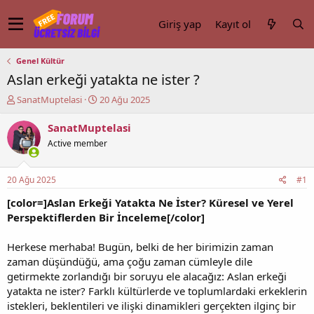
Giriş yap
Kayıt ol
Genel Kültür
Aslan erkeği yatakta ne ister ?
K
B
SanatMuptelasi
20 Ağu 2025
o
a
n
ş
SanatMuptelasi
u
l
Active member
y
a
u
n
b
g
20 Ağu 2025
#1
a
ı
ş
ç
[color=]Aslan Erkeği Yatakta Ne İster? Küresel ve Yerel
l
t
Perspektiflerden Bir İnceleme[/color]
a
a
t
r
Herkese merhaba! Bugün, belki de her birimizin zaman
a
i
zaman düşündüğü, ama çoğu zaman cümleyle dile
n
h
getirmekte zorlandığı bir soruyu ele alacağız: Aslan erkeği
i
yatakta ne ister? Farklı kültürlerde ve toplumlardaki erkeklerin
istekleri, beklentileri ve ilişki dinamikleri gerçekten ilginç bir