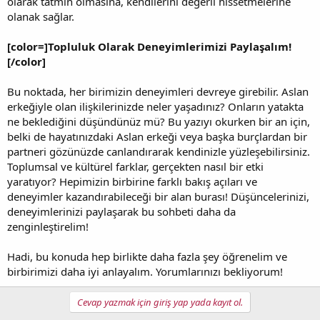
olarak tatmin olmasına, kendilerini değerli hissetmelerine
olanak sağlar.
[color=]Topluluk Olarak Deneyimlerimizi Paylaşalım!
[/color]
Bu noktada, her birimizin deneyimleri devreye girebilir. Aslan
erkeğiyle olan ilişkilerinizde neler yaşadınız? Onların yatakta
ne beklediğini düşündünüz mü? Bu yazıyı okurken bir an için,
belki de hayatınızdaki Aslan erkeği veya başka burçlardan bir
partneri gözünüzde canlandırarak kendinizle yüzleşebilirsiniz.
Toplumsal ve kültürel farklar, gerçekten nasıl bir etki
yaratıyor? Hepimizin birbirine farklı bakış açıları ve
deneyimler kazandırabileceği bir alan burası! Düşüncelerinizi,
deneyimlerinizi paylaşarak bu sohbeti daha da
zenginleştirelim!
Hadi, bu konuda hep birlikte daha fazla şey öğrenelim ve
birbirimizi daha iyi anlayalım. Yorumlarınızı bekliyorum!
Cevap yazmak için giriş yap yada kayıt ol.